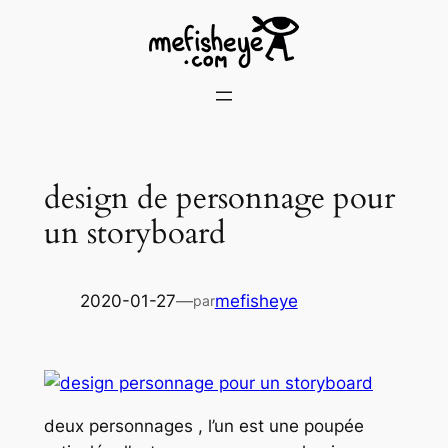
Skip
to
content
design de personnage pour
un storyboard
2020-01-27
—
mefisheye
par
deux personnages , l’un est une poupée